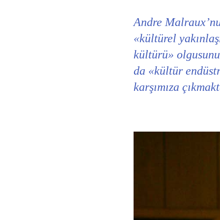
Andre Malraux’nun
«kültürel yakınlaş
kültürü» olgusunu
da «kültür endüstr
karşımıza çıkmakt