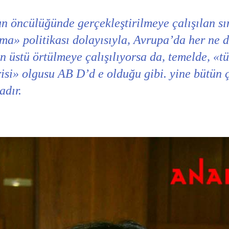
 öncülüğünde gerçekleştirilmeye çalışılan sın
ma» politikası dolayısıyla, Avrupa’da her ne d
n üstü örtülmeye çalışılıyorsa da, temelde, «t
isi» olgusu AB D’d e olduğu gibi. yine bütün ç
adır.