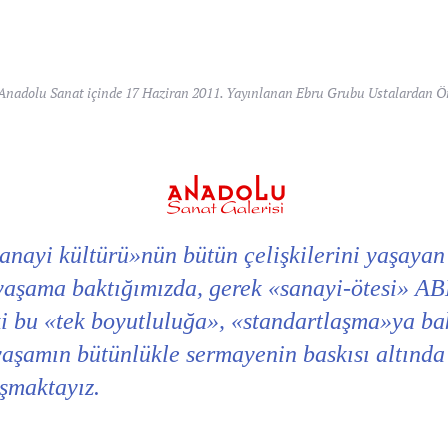
Anadolu Sanat
içinde
17 Haziran 2011
. Yayınlanan
Ebru Grubu Ustalardan Ör
anayi kültürü»nün bütün çelişkilerini yaşayan
 yaşama baktığımızda, gerek «sanayi-ötesi» AB
i bu «tek boyutluluğa», «standartlaşma»ya ba
 yaşamın bütünlükle sermayenin baskısı altında
aşmaktayız.